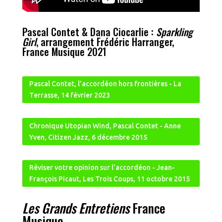
Pascal Contet & Dana Ciocarlie
:
Sparkling
Girl
, arrangement Frédéric Harranger,
France Musique 2021
Pascal Contet, l’accordéon hors frontières - La
Terrasse, 14 février 2023
Chronique Utopian Wind, Pascal Contet - Anne
Yven, Citizen Jazz, 6 décembre 2015
Réviser votre opinion sur l’accordéon - Jean-
François Picaut, Les Trois Coups, 11 octobre 2015
Les Grands Entretiens
France
Musique