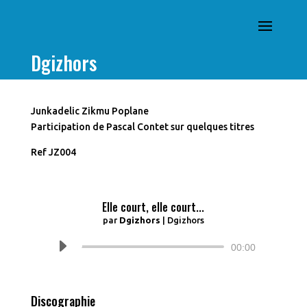
Dgizhors
Junkadelic Zikmu Poplane
Participation de Pascal Contet sur quelques titres
Ref JZ004
Elle court, elle court...
par
Dgizhors
|
Dgizhors
Lecteur
00:00
audio
Discographie