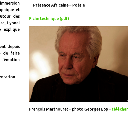
 immersion
Présence Africaine – Poésie
ophique et
autour des
Fiche technique (pdf)
ra, Lyonel
» explique
ent depuis
é de faire
 l’émotion
sentation
François Marthouret – photo Georges Epp –
télécha