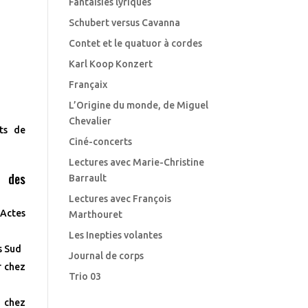
Fantaisies lyriques
Schubert versus Cavanna
Contet et le quatuor à cordes
Karl Koop Konzert
Françaix
L’Origine du monde, de Miguel
Chevalier
ts de
Ciné-concerts
Lectures avec Marie-Christine
s des
Barrault
Lectures avec François
Actes
Marthouret
Les Inepties volantes
s Sud
Journal de corps
r
chez
Trio 03
chez