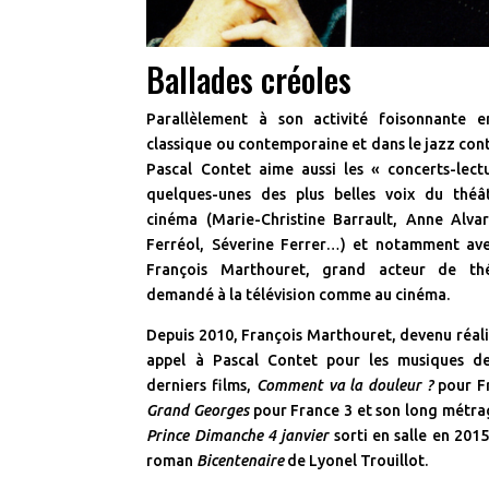
Ballades créoles
Parallèlement à son activité foisonnante 
classique ou contemporaine et dans le jazz co
Pascal Contet aime aussi les « concerts-lect
quelques-unes des plus belles voix du thé
cinéma (Marie-Christine Barrault, Anne Alva
Ferréol, Séverine Ferrer…) et notamment ave
François Marthouret, grand acteur de thé
demandé à la télévision comme au cinéma.
Depuis 2010, François Marthouret, devenu réali
appel à Pascal Contet pour les musiques de
derniers films,
Comment va la douleur ?
pour F
Grand Georges
pour France 3 et son long métr
Prince Dimanche 4 janvier
sorti en salle en 2015
roman
Bicentenaire
de Lyonel Trouillot.