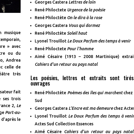
Georges Castera
Lettres de loin
René Philoctete
Urgence de la poésie
René Philoctète
On le dira à la rose
Georges Castera
Vous qui dormez
en musique
René Philoctète
Soleil haut
ntemporain,
Lyonel Trouillot
Le Doux Parfum des temps à venir
ure » avec
René Philoctete
Pour l’homme
âtre ou du
Aimé Césaire (1913 – 2008 Martinique) extrai
ro, Andrea
Cahiers d’un retour au pays natal
c celle de
âtre très
Les poésies, lettres et extraits sont tiré
ouvrages
sateur fait
René Philoctète
Poèmes des îles qui marchent
chez 
 ses trois
Sud
rance 2,
Le
Georges Castera
L’Encre est ma demeure
chez Acte
age
Port-au-
Lyonel Trouillot
Le Doux Parfum des temps à veni
 d’après le
Actes Sud Collection Essences
Aimé Césaire
Cahiers d’un retour au pays natal